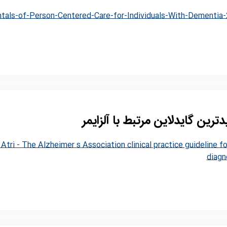
als-of-Person-Centered-Care-for-Individuals-With-Dementia
ترین گایدلاین مرتبط با آلزایمر
tri - The Alzheimer s Association clinical practice guideline fo
diagn