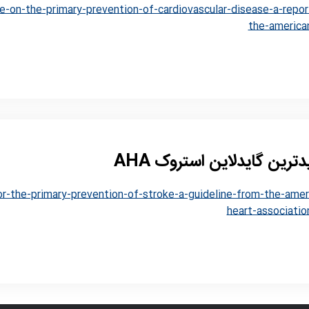
e-on-the-primary-prevention-of-cardiovascular-disease-a-repor
the-america
ترین گایدلاین استروک AHA
or-the-primary-prevention-of-stroke-a-guideline-from-the-amer
heart-associatio