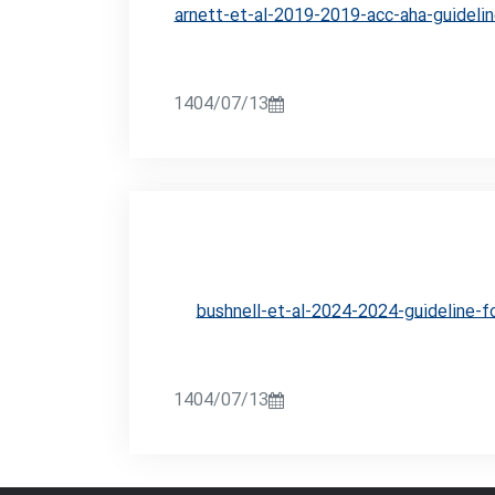
arnett-et-al-2019-2019-acc-aha-guidelin
1404/07/13
bushnell-et-al-2024-2024-guideline-f
1404/07/13