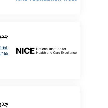
جدید
tial-
2165
جدید