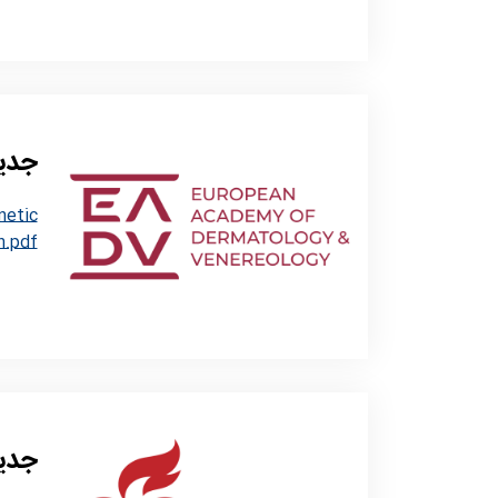
جدید
netic
n.pdf
جدیدترین