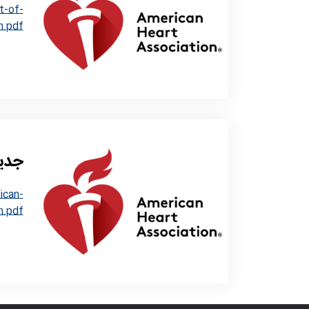
t-of-
n.pdf
جدید
ican-
n.pdf