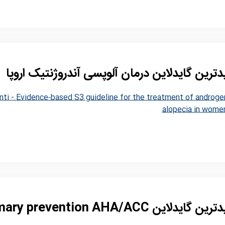
ترین گایدلاین درمان آلوپسی آندروژنتیک اروپا
ti - Evidence‐based S3 guideline for the treatment of androge
alopecia in wome
 گایدلاین Primary prevention AHA/ACC